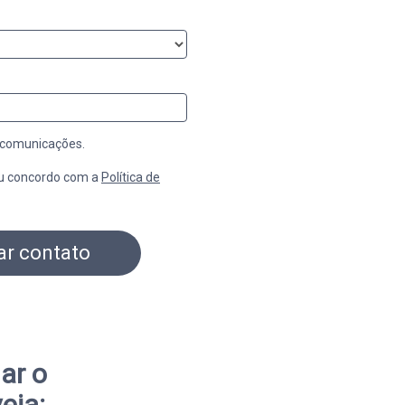
 comunicações.
u concordo com a
Política de
tar contato
ar o
eja: