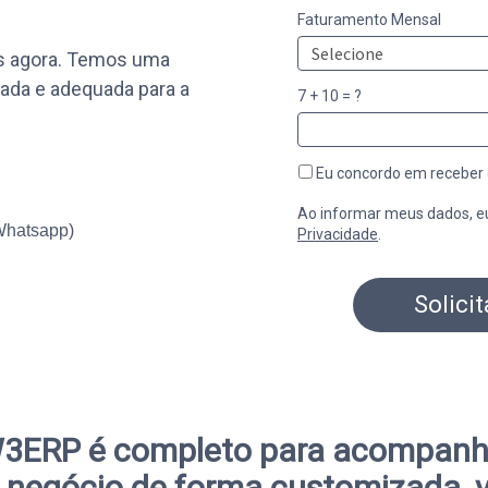
Faturamento Mensal
as agora. Temos uma
ada e adequada para a
7 + 10 = ?
Eu concordo em receber
Ao informar meus dados, e
hatsapp)
Privacidade
.
Solici
3ERP é completo para acompanh
 negócio de forma customizada, v